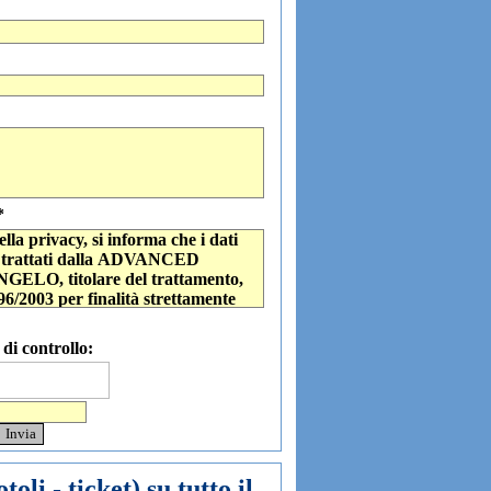
*
ella privacy, si informa che i dati
no trattati dalla ADVANCED
O, titolare del trattamento,
96/2003 per finalità strettamente
ione dei rapporti con l'interessato,
ività dell'azienda quali: analisi di
di controllo:
mozione e offerta dei prodotti e dei
e e inviti.
toli - ticket)
su tutto il