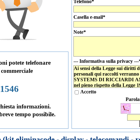
Telefono
*
Casella e-mail
*
Note
*
--- Informativa sulla privacy ---
oni potete telefonare
Ai sensi della Legge sui diritti d
 commerciale
personali qui raccolti verran
SYSTEMS DI RICCIARDI ANGEL
nel pieno rispetto della Legge 1
21546
connesse e strumentali alla gest
Accetto
nonché per finalità inerenti l'att
Parola 
mercato, analisi statistiche, pro
chiesta informazioni.
servizi dell'azienda, informazion
 breve tempo possibile.
e
(kit eliminacode - display - telecomandi - ro