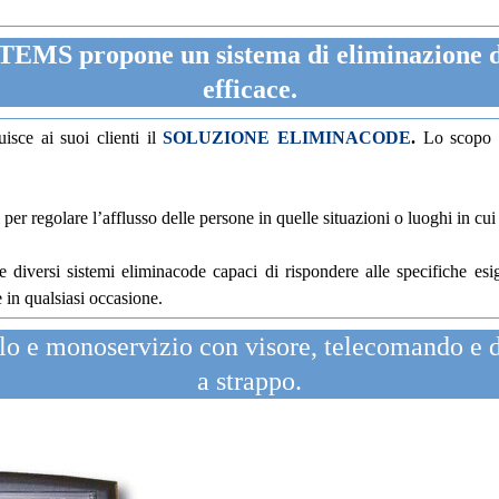
S propone un sistema di eliminazione del
efficace.
buisce ai suoi clienti il
SOLUZIONE ELIMINACODE
.
Lo scopo è 
 per regolare l’afflusso delle persone in quelle situazioni o luoghi in cui
diversi sistemi eliminacode capaci di rispondere alle specifiche esi
e in qualsiasi occasione.
o e monoservizio con visore, telecomando e di
a strappo.