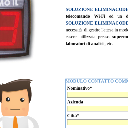
SOLUZIONE ELIMINACOD
telecomando Wi-Fi
ed un
di
SOLUZIONE ELIMINACOD
necessità di gestire l'attesa in m
essere utilizzata presso
superme
laboratori di analisi
, etc.
MODULO CONTATTO COM
Nominativo
*
Azienda
Città
*