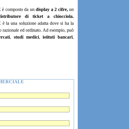
E
è composto da un
display a 2 cifre,
un
stributore di ticket a chiocciola.
E
è la
una soluzione adatta dove si ha
la
odo razionale ed ordinato. Ad esempio, può
rcati
,
studi medici
,
istituti bancari
,
MERCIALE