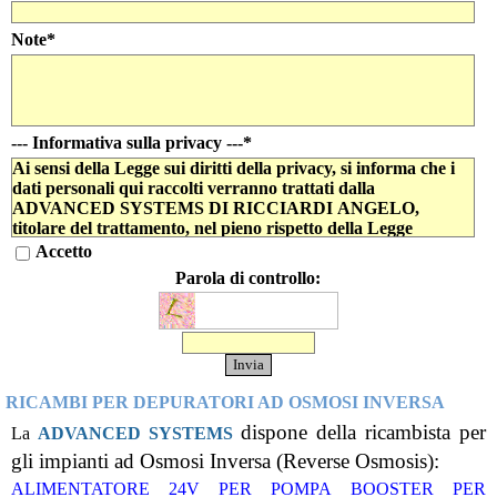
Note
*
--- Informativa sulla privacy ---
*
Ai sensi della Legge sui diritti della privacy, si informa che i
dati personali qui raccolti verranno trattati dalla
ADVANCED SYSTEMS DI RICCIARDI ANGELO,
titolare del trattamento, nel pieno rispetto della Legge
196/2003 per finalità strettamente connesse e strumentali alla
Accetto
gestione dei rapporti con l'interessato, nonché per finalità
Parola di controllo:
inerenti l'attività dell'azienda quali: analisi di mercato, analisi
statistiche, promozione e offerta dei prodotti e dei servizi
dell'azienda, informazione e inviti.
RICAMBI PER DEPURATORI AD OSMOSI INVERSA
dispone della ricambista per
La
ADVANCED SYSTEMS
gli impianti ad Osmosi Inversa (Reverse Osmosis):
ALIMENTATORE 24V PER POMPA BOOSTER PER