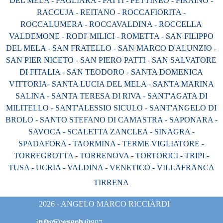
DEL MELA - PAGLIARA - PATTI - PETTINEO - PIRAINO -
RACCUJA - REITANO - ROCCAFIORITA -
ROCCALUMERA - ROCCAVALDINA - ROCCELLA
VALDEMONE - RODI' MILICI - ROMETTA - SAN FILIPPO
DEL MELA - SAN FRATELLO - SAN MARCO D'ALUNZIO -
SAN PIER NICETO - SAN PIERO PATTI - SAN SALVATORE
DI FITALIA - SAN TEODORO - SANTA DOMENICA
VITTORIA- SANTA LUCIA DEL MELA - SANTA MARINA
SALINA - SANTA TERESA DI RIVA - SANT'AGATA DI
MILITELLO - SANT'ALESSIO SICULO - SANT'ANGELO DI
BROLO - SANTO STEFANO DI CAMASTRA - SAPONARA -
SAVOCA - SCALETTA ZANCLEA - SINAGRA -
SPADAFORA - TAORMINA - TERME VIGLIATORE -
TORREGROTTA - TORRENOVA - TORTORICI - TRIPI -
TUSA - UCRIA - VALDINA - VENETICO - VILLAFRANCA
TIRRENA
2026 - ANGELO MARCO RICCIARDI
info@asweb.it
P.IVA 01880740897